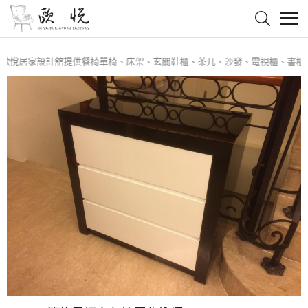
悅居家設計舘提供餐椅單椅、床架、玄關鞋櫃、茶几、沙發、電視櫃、書櫃、