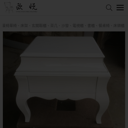
椅單椅、床架、玄關鞋櫃、茶几、沙發、電視櫃、書櫃、餐桌椅、床頭櫃、衣