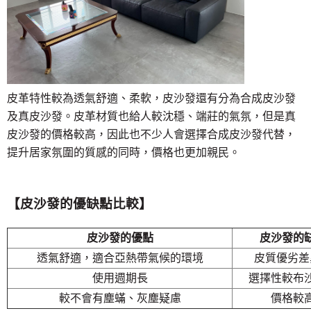
皮革特性較為透氣舒適、柔軟，皮沙發還有分為合成皮沙發
及真皮沙發。皮革材質也給人較沈穩、端莊的氣氛，但是真
皮沙發的價格較高，因此也不少人會選擇合成皮沙發代替，
提升居家氛圍的質感的同時，價格也更加親民。
【皮沙發的優缺點比較】
皮沙發的優點
皮沙發的
透氣舒適，適合亞熱帶氣候的環境
皮質優劣差
使用週期長
選擇性較布
較不會有塵蟎、灰塵疑慮
價格較